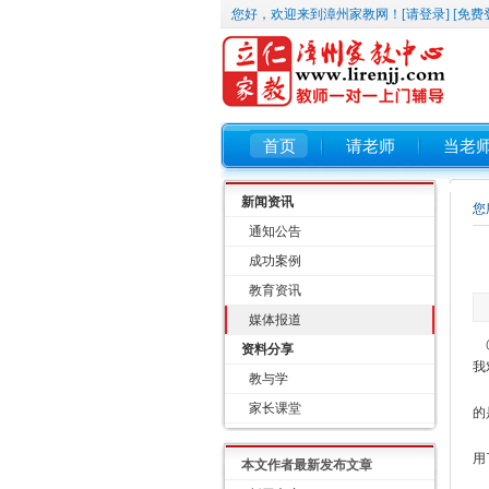
您好，欢迎来到漳州家教网！
[请登录]
[免费
首页
请老师
当老
新闻资讯
您
通知公告
成功案例
教育资讯
媒体报道
@
资料分享
我
教与学
记
家长课堂
的
文
用
本文作者最新发布文章
文