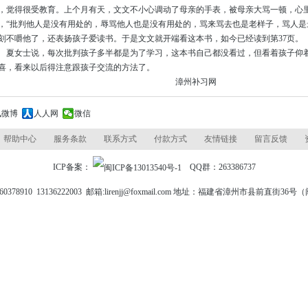
，觉得很受教育。上个月有天，文文不小心调动了母亲的手表，被母亲大骂一顿，心
，“批判他人是没有用处的，辱骂他人也是没有用处的，骂来骂去也是老样子，骂人是
刻不嚼他了，还表扬孩子爱读书。于是文文就开端看这本书，如今已经读到第37页。
女士说，每次批判孩子多半都是为了学习，这本书自己都没看过，但看着孩子仰着
喜，看来以后得注意跟孩子交流的方法了。
漳州补习网
讯微博
人人网
微信
帮助中心
服务条款
联系方式
付款方式
友情链接
留言反馈
ICP备案：
QQ群：263386737
0378910 13136222003 邮箱:lirenjj@foxmail.com 地址：福建省漳州市县前直街3