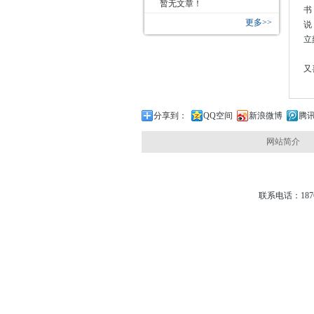
暂无文章！
书
更多>>
说
立
夏
又
分享到：
QQ空间
新浪微博
腾
网站简介
联系电话：1876