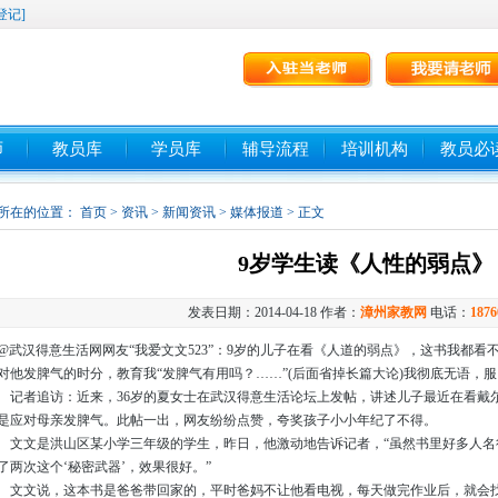
登记]
师
教员库
学员库
辅导流程
培训机构
教员必
所在的位置：
首页
>
资讯
>
新闻资讯
>
媒体报道
> 正文
9岁学生读《人性的弱点》
发表日期：2014-04-18 作者：
漳州家教网
电话：
1876
武汉得意生活网网友“我爱文文523”：9岁的儿子在看《人道的弱点》，这书我都看
对他发脾气的时分，教育我“发脾气有用吗？……”(后面省掉长篇大论)我彻底无语，
者追访：近来，36岁的夏女士在武汉得意生活论坛上发帖，讲述儿子最近在看戴尔
是应对母亲发脾气。此帖一出，网友纷纷点赞，夸奖孩子小小年纪了不得。
文是洪山区某小学三年级的学生，昨日，他激动地告诉记者，“虽然书里好多人名
了两次这个‘秘密武器’，效果很好。”
文说，这本书是爸爸带回家的，平时爸妈不让他看电视，每天做完作业后，就会找