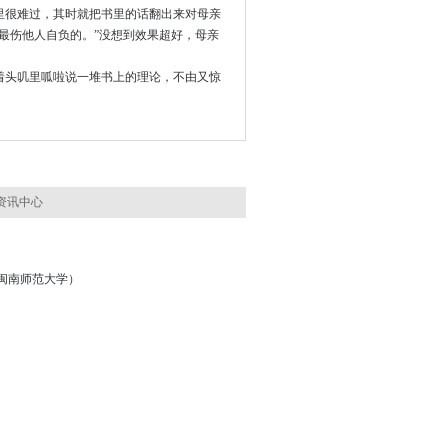
里很难过，其时就把书里的话翻出来对母亲
最伤他人自负的。”没想到效果超好，母亲
头叽里呱啦说一堆书上的理论，不由又惊
资讯中心
6号（闽南师范大学）