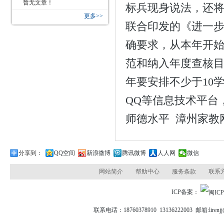
暂无文章！
标兵现身说法，还
更多>>
联合印发的《进一
确要求，从本年开
范和纳入年度查核
年要安排不少于10
QQ等信息技术平台
师德水平
漳州家教
分享到：
QQ空间
新浪微博
腾讯微博
人人网
微信
网站简介
帮助中心
服务条款
联系
ICP备案：
联系电话：18760378910 13136222003 邮箱: