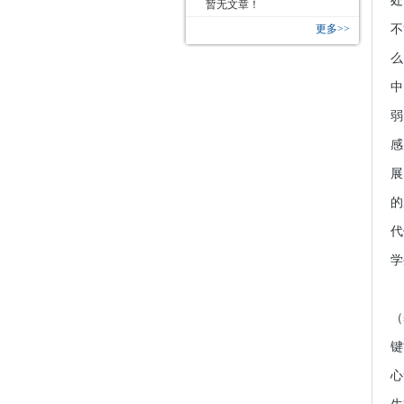
处
暂无文章！
更多>>
不
么
中
弱
感
展
的
代
学
对
（
键
心