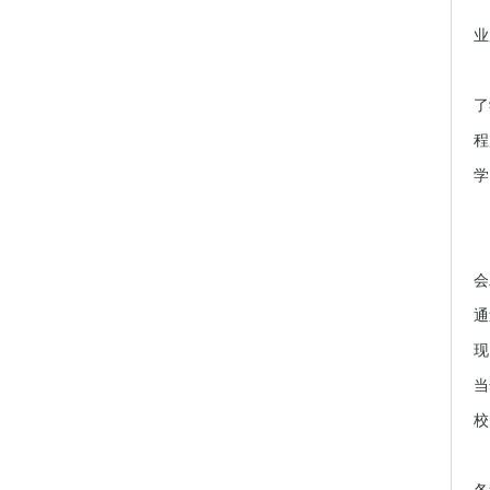
实
业
对
了
程
学
在
会
通
现
当
校
诚