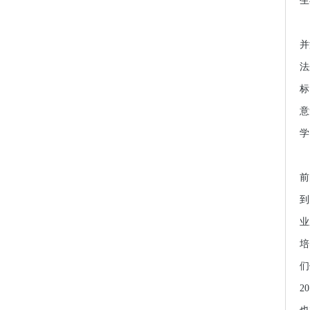
生
反
并
法
标
意
学
相
前
到
业
培
们
2