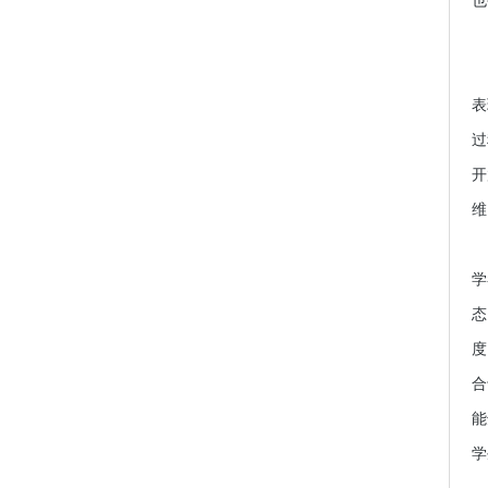
也
学
表
过
开
维
教
学
态
度
合
能
学