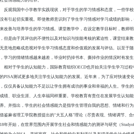
社会情感能力的培养。
观我国中小学教学实践现状，对于学生的学习情感和态度，一些学校
没有引起切实重视。即使教师意识到了学生学习情感对学习成绩的影响，
来改善与培养学生的学习情感。课堂教学中，在设定教学目标时，教师明
，但是由于其评估的不便性以及对知识与技能考核的紧迫性，课堂结束教
无意地忽略或忽视对学生学习情感态度和价值观的发展与评估。以至于随
，学习的情绪情感越来越差，毕业时扔掉书本、撕掉作业的情况时有发生
对于学生的认知能力，国际教育组织OECD也开始关注学生学习过程
的PISA测试更多地关注学生认知能力的发展。近年来，为了应对快速变
，仅仅具备认知能力不足以让学生拥有成功的事业和幸福的人生。学生的
成绩、职业生涯、人生幸福同样重要。学校教育有责任在发展学生认知能
养。并指出，学生的社会情感能力是指学生管理自我的思想、情绪和行为
借鉴麻省理工学院教授提出的“大五人格”理论（尽责表现、情绪调节、
018年开始，在世界范围内开展学生社会和情感能力的测评与研究（StudyofSocialan