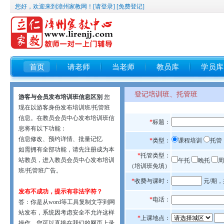
您好，欢迎来到漳州家教网！
[请登录]
[免费登记]
首页
请老师
当老师
教员库
学员库
登记培训班、托管班
游客与会员发布培训班信息区别
您
现在以游客身份发布培训班/托管班
信息。在教员会员中心发布培训班信
*
标题：
息将有以下功能：
信息修改、预约详情、批量记忆
*
类型：
课程培训
托管
如需拥有全部功能，请先注册成为本
*
托管类型：
站教员，进入教员会员中心发布培训
午托
晚托
（培训班免填）
班/托管班广告。
*
收费与课时：
元/期，
发布不成功，提示有非法字符？
*
电话：
答：你是从word等工具复制文字到网
站发布，系统因考虑安全不允许这样
*
上课地点：
操作。您可以直接在我们的网页上录