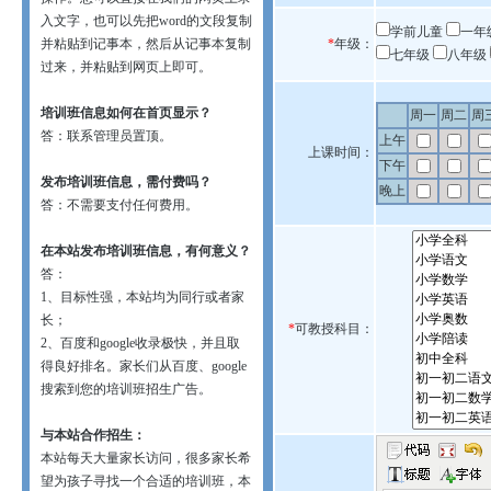
入文字，也可以先把word的文段复制
学前儿童
一年
并粘贴到记事本，然后从记事本复制
*
年级：
七年级
八年级
过来，并粘贴到网页上即可。
培训班信息如何在首页显示？
周一
周二
周
答：联系管理员置顶。
上午
上课时间：
下午
发布培训班信息，需付费吗？
晚上
答：不需要支付任何费用。
在本站发布培训班信息，有何意义？
答：
1、目标性强，本站均为同行或者家
长；
*
可教授科目：
2、百度和google收录极快，并且取
得良好排名。家长们从百度、google
搜索到您的培训班招生广告。
与本站合作招生：
本站每天大量家长访问，很多家长希
望为孩子寻找一个合适的培训班，本