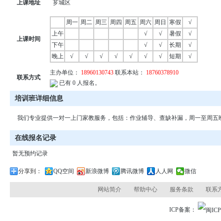
上课地址
芗城区
周一
周二
周三
周四
周五
周六
周日
寒假
√
上午
√
√
暑假
√
上课时间
下午
√
√
长期
√
晚上
√
√
√
√
√
√
√
短期
√
主办单位：
18960130743
联系本站：
18760378910
联系方式
已有 0 人报名。
培训班详细信息
我们专业提供一对一上门家教服务，包括：作业辅导、查缺补漏，周一至周五
在线报名记录
暂无预约记录
分享到：
QQ空间
新浪微博
腾讯微博
人人网
微信
网站简介
帮助中心
服务条款
联系
ICP备案：