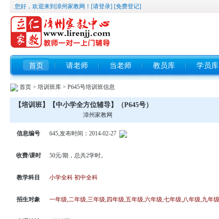
您好，欢迎来到漳州家教网！
[请登录]
[免费登记]
首页
请老师
当老师
教员库
学员库
首页
>
培训班库
> P645号培训班信息
【培训班】【中小学全方位辅导】（P645号）
漳州家教网
信息编号
645,发布时间：2014-02-27
收费/课时
50元/期，总共2学时。
教学科目
小学全科 初中全科
招生对象
一年级,二年级,三年级,四年级,五年级,六年级,七年级,八年级,九年