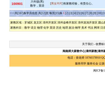
六年级(男)
100901
[
男女均可
]有家教经验，有责任心。
数学，英语
>>>共[167]条学员信息 共[12]页 每页[15]条
1
[2]
[3]
[4]
[5]
[6]
[7]
[8]
[9]
[10]
[1
家教区域：
芗城区
龙文区
漳州开发区
漳州金峰开发区
漳州龙池开发区
圆山
家教科目：
数学
语文
物理
化学
英语
历史
地理
政治
钢琴
美术
书法
网球
日
关于我们
-
收费标
闽南师大家教中心|漳州家教|漳州
电话：曾老师 18760378910 QQ: 
服务同学 服务社会 让
闽ICP备13