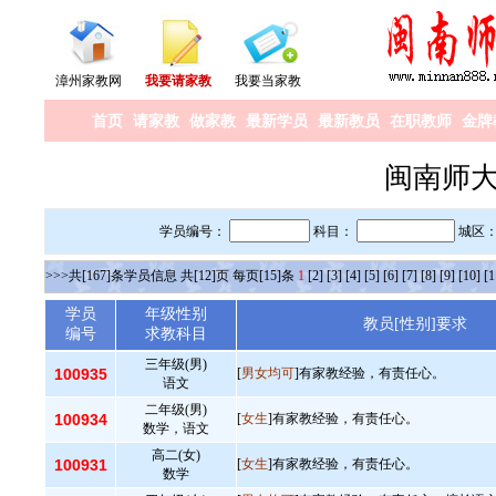
漳州家教网
我要请家教
我要当家教
首页
请家教
做家教
最新学员
最新教员
在职教师
金牌
闽南师
学员编号：
科目：
城区
>>>共[167]条学员信息 共[12]页 每页[15]条
1
[2]
[3]
[4]
[5]
[6]
[7]
[8]
[9]
[10]
[1
学员
年级性别
教员[性别]要求
编号
求教科目
三年级(男)
100935
[
男女均可
]有家教经验，有责任心。
语文
二年级(男)
100934
[
女生
]有家教经验，有责任心。
数学，语文
高二(女)
100931
[
女生
]有家教经验，有责任心。
数学